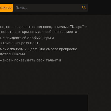
 видео
но, но она известна под псевдонимами ""Клара"" и
ствовать и открывать для себя новые места.
зыке придают ей особый шарм и
ктрис в жанре инцест.
ьмах с жанром инцест. Она смогла прекрасно
одственниками.
 жанра и показывать свой талант и