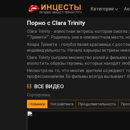
Категории
Ак
ЛУЧШЕЕ ИНЦЕСТ ПОРНО ТУТ!
Порно с Clara Trinity
Clara Trinity - известная актриса, которая смогл
""Тринити"". Родилась она в неизвестном месте, 
Клара Тринити - голубоглазая красавица с росто
индивидуальность. Начало карьеры актрисы неизв
Clara Trinity сыграла множество ролей в фильмах
воплотить образы героинь, которые находят люб
Несмотря на то, что многие зрители осуждают так
профессионализм. Ее фильмы всегда вызывают бо
ВСЕ ВИДЕО
Сортировка:
Новинки
Топ рейтинга
Продолжительность
Про