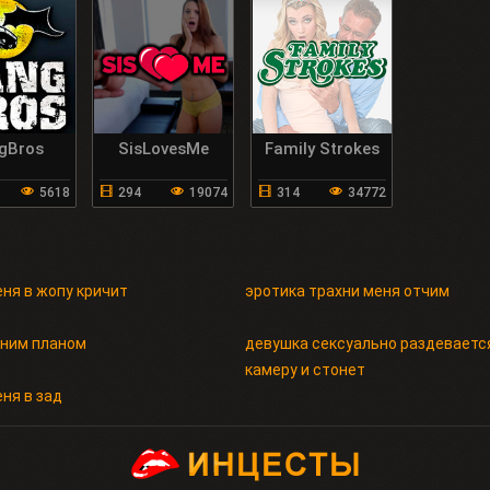
gBros
SisLovesMe
Family Strokes
5618
294
19074
314
34772
еня в жопу кричит
эротика трахни меня отчим
пним планом
девушка сексуально раздеваетс
камеру и стонет
ня в зад