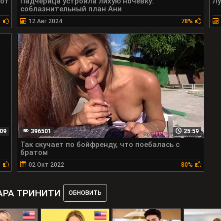
 от
Падчерица устроила лихую ночевку:
Лу
соблазнительный план Ани
%
12 Авг 2024
78%
:09
396501
25:59
Так скучает по бойфренду, что поебалась с
братом
%
02 Окт 2022
80%
АРА ТРИНИТИ
ОБНОВИТЬ