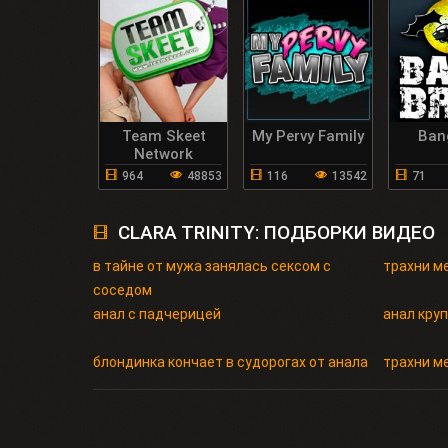
Team Skeet
My Pervy Family
Ban
Network
964
48853
116
13542
71
CLARA TRINITY: ПОДБОРКИ ВИДЕО
в тайне от мужа занялась сексом с
трахни м
соседом
анал с падчерицей
анал кру
блондинка кончает в судорогах от анала
трахни ме