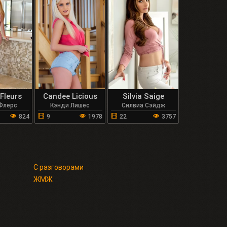
Fleurs
Candee Licious
Silvia Saige
Флерс
Кэнди Лишес
Силвиа Сэйдж
824
9
1978
22
3757
С разговорами
ЖМЖ