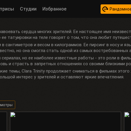
трисы
Студии
Избранное
Рандомное
а завоевать сердца многих зрителей. Ее настоящее имя неизвест
но ее татуировки на теле говорят о том, что она любит путеше
м в сантиметров и весом в килограммов. Ее пирсинг в носу и я
естно, но она смогла стать одной из самых востребованных а
 и сериалах, но ее наиболее известные работы - это роли в фил
овь и страсть в запретных отношениях со своими близкими р
ие темы, Clara Trinity продолжает сниматься в фильмах этого
льшой интерес у зрителей и оставляют яркие впечатления.
смотры