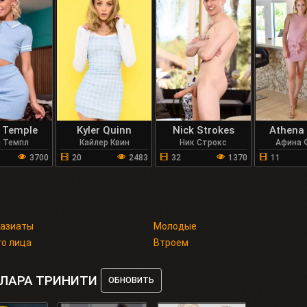
 Temple
Kyler Quinn
Nick Strokes
Athena 
я Темпл
Кайлер Квин
Ник Строкс
Афина 
3700
20
2483
32
1370
11
 азиаты
Молодые
го лица
Втроем
КЛАРА ТРИНИТИ
ОБНОВИТЬ