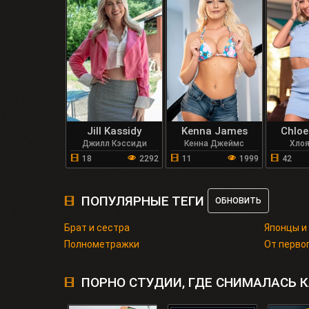
Jill Kassidy
Kenna James
Chloe
Джилл Кэссиди
Кенна Джеймс
Хло
18
2292
11
1999
42
ПОПУЛЯРНЫЕ ТЕГИ
ОБНОВИТЬ
Брат и сестра
Японцы и
Полнометражки
От перво
ПОРНО СТУДИИ, ГДЕ СНИМАЛАСЬ 