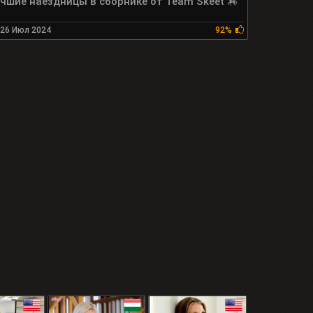
чшие наездницы в сборнике от Team Skeet 🏇
26 Июл 2024
92%