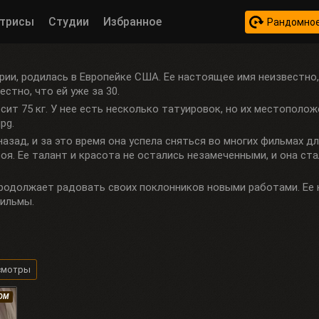
трисы
Студии
Избранное
Рандомное
трии, родилась в Европейке США. Ее настоящее имя неизвестно,
естно, что ей уже за 30.
есит 75 кг. У нее есть несколько татуировок, но их местополо
pg.
 назад, и за это время она успела сняться во многих фильмах 
роя. Ее талант и красота не остались незамеченными, и она ст
я продолжает радовать своих поклонников новыми работами. Ее
фильмы.
смотры
КОМ