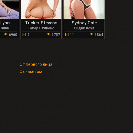
 Lynn
Tucker Stevens
Sydney Cole
 Линн
Такер Стивенс
Сидни Коул
6960
7
1757
11
1864
От первого лица
С сюжетом