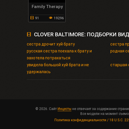
Family Therapy
91
19296
CLOVER BALTIMORE: ПОДБОРКИ ВИ
сестра дрочит хуй брату
сестра пр
русская сестра поехала к брату и
родная с
захотела потрахаться
увидела большой хуй брата и не
старшая 
удержалась
© 2026. Сайт
Инцесты
не отвечает за содержание страни
Все модели на момент съемок
Политика конфиденциальности / 18 U.S.C. 22