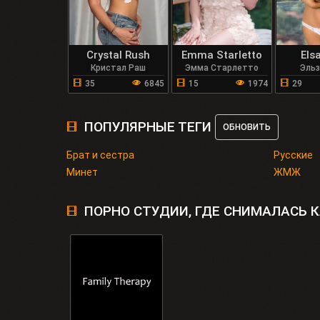
Crystal Rush
Emma Starletto
Els
Кристал Раш
Эмма Старлетто
Эль
35
6845
15
1974
29
ПОПУЛЯРНЫЕ ТЕГИ
ОБНОВИТЬ
Брат и сестра
Русские
Минет
ЖМЖ
ПОРНО СТУДИИ, ГДЕ СНИМАЛАСЬ 