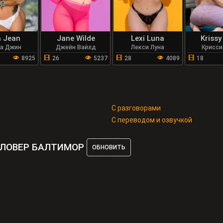
a Jean
Jane Wilde
Lexi Luna
Krissy
за Джин
Джейн Вайлд
Лекси Луна
Крисси
8925
26
5237
28
4089
18
С разговорами
С переводом и озвучкой
КЛОВЕР БАЛТИМОР
ОБНОВИТЬ