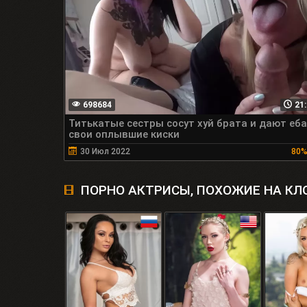
698684
21:
Титькатые сестры сосут хуй брата и дают еб
свои оплывшие киски
30 Июл 2022
80
ПОРНО АКТРИСЫ, ПОХОЖИЕ НА КЛ