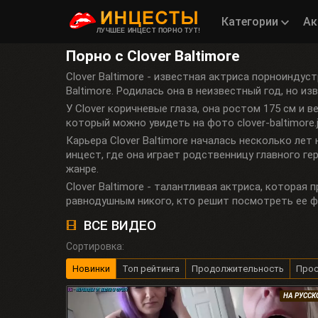
Категории
Ак
ЛУЧШЕЕ ИНЦЕСТ ПОРНО ТУТ!
Порно с Clover Baltimore
Clover Baltimore - известная актриса порноиндус
Baltimore. Родилась она в неизвестный год, но изв
У Clover коричневые глаза, она ростом 175 см и в
который можно увидеть на фото clover-baltimore.j
Карьера Clover Baltimore началась несколько лет
инцест, где она играет родственницу главного ге
жанре.
Clover Baltimore - талантливая актриса, котора
равнодушным никого, кто решит посмотреть ее 
ВСЕ ВИДЕО
Сортировка:
Новинки
Топ рейтинга
Продолжительность
Про
НА РУСС