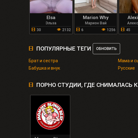
Elsa
Marion Why
Alex
Эльза
Марион Вай
Алек
30
2132
6
1256
45
ПОПУЛЯРНЫЕ ТЕГИ
ОБНОВИТЬ
Брат и сестра
Мама и с
Бабушка и внук
Русские
ПОРНО СТУДИИ, ГДЕ СНИМАЛАСЬ К