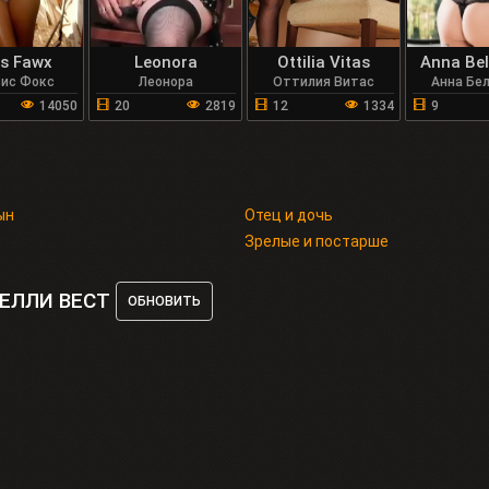
is Fawx
Leonora
Ottilia Vitas
Anna Bel
сис Фокс
Леонора
Оттилия Витас
Анна Бе
14050
20
2819
12
1334
9
ын
Отец и дочь
Зрелые и постарше
ЕЛЛИ ВЕСТ
ОБНОВИТЬ