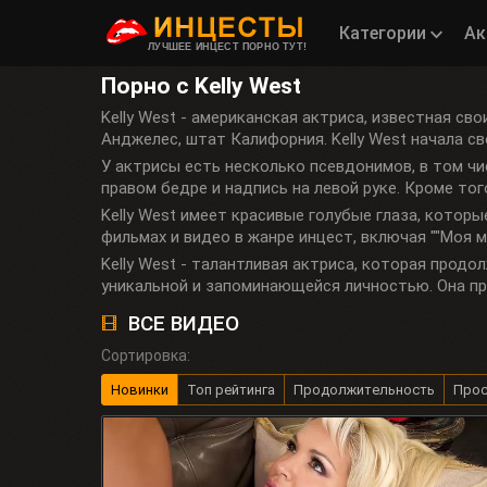
Категории
Ак
ЛУЧШЕЕ ИНЦЕСТ ПОРНО ТУТ!
Порно с Kelly West
Kelly West - американская актриса, известная св
Анджелес, штат Калифорния. Kelly West начала св
У актрисы есть несколько псевдонимов, в том чи
правом бедре и надпись на левой руке. Кроме того,
Kelly West имеет красивые голубые глаза, которы
фильмах и видео в жанре инцест, включая ""Моя м
Kelly West - талантливая актриса, которая продо
уникальной и запоминающейся личностью. Она п
ВСЕ ВИДЕО
Сортировка:
Новинки
Топ рейтинга
Продолжительность
Про