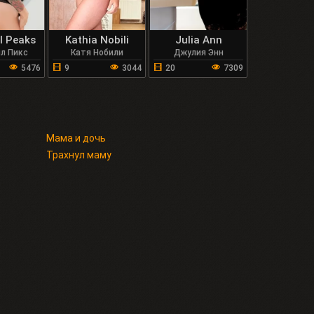
l Peaks
Kathia Nobili
Julia Ann
лл Пикс
Катя Нобили
Джулия Энн
5476
9
3044
20
7309
Мама и дочь
Трахнул маму