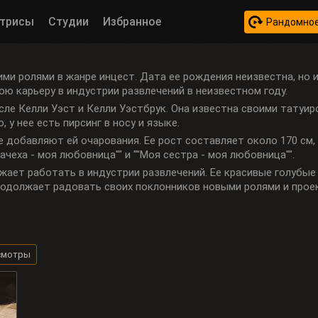
трисы
Студии
Избранное
Рандомное
оими ролями в жанре инцест. Дата ее рождения неизвестна, но 
ою карьеру в индустрии развлечений в неизвестном году.
сле Келли Уэст и Келли Уэстбрук. Она известна своими татуир
 у нее есть пирсинг в носу и языке.
е добавляют ей очарования. Ее рост составляет около 170 см, а
ачеха - моя любовница"" и ""Моя сестра - моя любовница"".
лжает работать в индустрии развлечений. Ее красивые голубые
родолжает радовать своих поклонников новыми ролями и прое
смотры