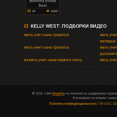
Mommy Blows
Best
43
4468
KELLY WEST: ПОДБОРКИ ВИДЕО
мать учит сына трахатся
мать учи
матерью
мать учит сына трахатса
мать учит
русском 
ка мать учит сына первого сексу
мать учит
© 2026. Сайт
Инцесты
не отвечает за содержание страни
Все модели на момент съемок
Политика конфиденциальности / 18 U.S.C. 22