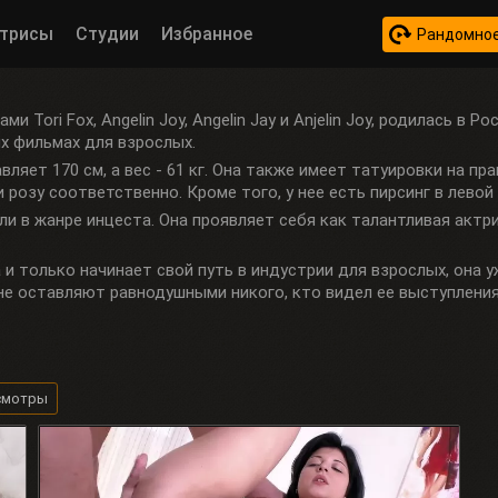
трисы
Студии
Избранное
Рандомное
Tori Fox, Angelin Joy, Angelin Jay и Anjelin Joy, родилась в Ро
гих фильмах для взрослых.
вляет 170 см, а вес - 61 кг. Она также имеет татуировки на пр
озу соответственно. Кроме того, у нее есть пирсинг в левой
оли в жанре инцеста. Она проявляет себя как талантливая актр
 и только начинает свой путь в индустрии для взрослых, она 
 не оставляют равнодушными никого, кто видел ее выступления
смотры