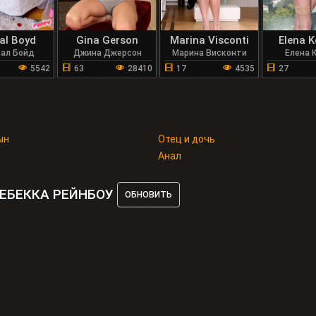
tal Boyd
Gina Gerson
Marina Visconti
Elena 
тал Бойд
Джина Джерсон
Марина Висконти
Елена 
5542
63
28410
17
4535
27
ын
Отец и дочь
Анал
РЕБЕККА РЕЙНБОУ
ОБНОВИТЬ