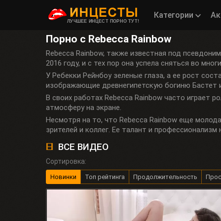
Категории
Ак
ЛУЧШЕЕ ИНЦЕСТ ПОРНО ТУТ!
Порно с Rebecca Rainbow
Rebecca Rainbow, также известная под псевдонимами 
2016 году, и с тех пор она успела сняться во мно
У Ребекки Рейнбоу зеленые глаза, а ее рост соста
изображающие древнегипетскую богиню Бастет и р
В своих работах Rebecca Rainbow часто играет р
атмосферу на экране.
Несмотря на то, что Rebecca Rainbow еще молода
зрителей и коллег. Ее талант и профессионализм
ВСЕ ВИДЕО
Сортировка:
Новинки
Топ рейтинга
Продолжительность
Про