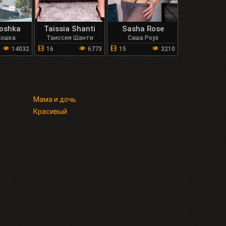
Koshka
Taissia Shanti
Sasha Rose
Кошка
Таиссия Шанти
Саша Роуз
14032
16
6773
15
3210
Мама и дочь
Красивый