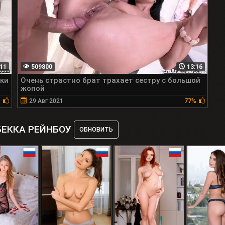
11
509800
13:16
рки
Очень страстно брат трахает сестру с большой
жопой
%
29 Авг 2021
77%
БЕККА РЕЙНБОУ
ОБНОВИТЬ