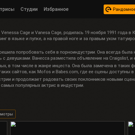
трисы
Студии
Избранное
Рандомное
 Venessa Cage и Vanesa Cage, родилась 19 ноября 1991 года в 
рсинг в языке и пупке, а на правой ноге и за правым ухом татуи
а решила попробовать себя в порноиндустрии. Она всегда был
 с девушками. Ванесса разместила объявление на Craigslist, и 
х, в том числе в жанре инцеста. Она была замечена в таких фи
таких сайтов, как Mofos и Babes.com, где ее сцены доступны в
трии и продолжает радовать своих поклонников новыми сцена
 самых популярных актрис в индустрии.
смотры