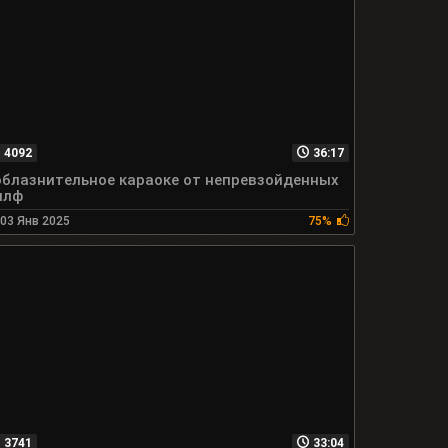
4092
36:17
блазнительное караоке от непревзойденных
илф
03 Янв 2025
75%
3741
33:04