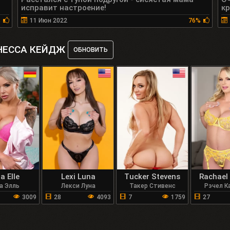
исправит настроение!
к
%
11 Июн 2022
76%
НЕССА КЕЙДЖ
ОБНОВИТЬ
a Elle
Lexi Luna
Tucker Stevens
Rachael 
а Элль
Лекси Луна
Такер Стивенс
Рэчел К
3009
28
4093
7
1759
27