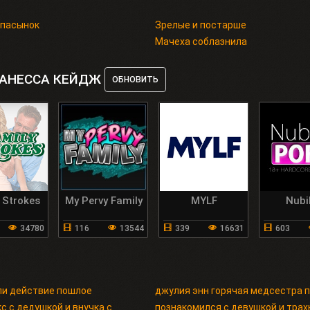
 пасынок
Зрелые и постарше
Мачеха соблазнила
ВАНЕССА КЕЙДЖ
ОБНОВИТЬ
 Strokes
My Pervy Family
MYLF
Nubi
34780
116
13544
339
16631
603
ли действие пошлое
джулия энн горячая медсестра 
с с дедушкой и внучка с
познакомился с девушкой и трахн