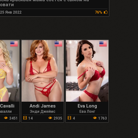
ровати
25 Янв 2022
76%
Cavalli
Andi James
Eva Long
авалли
Энди Джеймс
Ева Лонг
3451
14
2935
4
1763