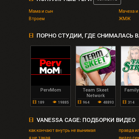
Мама и сын
Мачеха и
Втроем
ЖМЖ
ПОРНО СТУДИИ, ГДЕ СНИМАЛАСЬ 
PervMom
Team Skeet
Family
Network
189
19885
964
48893
314
VANESSA CAGE: ПОДБОРКИ ВИДЕО
как кончают внутрь не вынимая
правда и
я не такая
видео сек