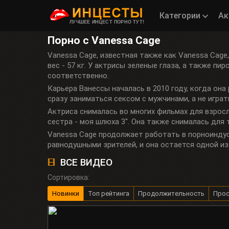
Категории
Ак
ЛУЧШЕЕ ИНЦЕСТ ПОРНО ТУТ!
Порно с Vanessa Cage
Vanessa Cage, известная также как Vanessa Cage,
вес - 57 кг. У актрисы зеленые глаза, а также пи
соответственно.
Карьера Ванессы началась в 2010 году, когда он
сразу заниматься сексом с мужчинами, а не играть
Актриса снималась во многих фильмах для взрослы
сестра - моя шлюха 3". Она также снималась для 
Vanessa Cage продолжает работать в порноиндус
равнодушными зрителей, и она остается одной из
ВСЕ ВИДЕО
Сортировка:
Новинки
Топ рейтинга
Продолжительность
Про