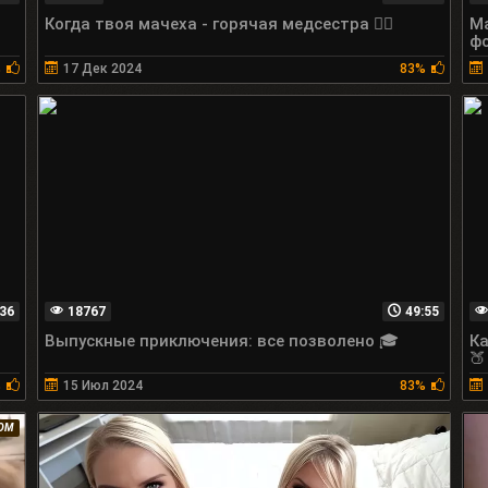
Когда твоя мачеха - горячая медсестра 👩‍⚕️
Ма
фо
%
17 Дек 2024
83%
36
18767
49:55
Выпускные приключения: все позволено 🎓
Ка
🍑
%
15 Июл 2024
83%
КОМ