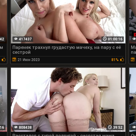
42
417437
01:00:16
ом
Паренек трахнул грудастую мачеху, на пару с её
Ма
сестрой
па
%
21 Июн 2023
81%
16
808438
39:52
Расстался с тупой подругой - сисястая мама
Оч