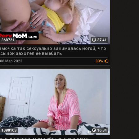
368721
37:41
мочка так сексуально занималась йогой, что
сынок захотел ее выебать
06 Мар 2023
83%
1080103
16:34
ень красивая мама ебётся с сыном на