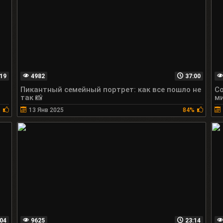
19
4982
37:00
Пикантный семейный портрет: как все пошло не
Со
так 📸
м
%
13 Янв 2025
84%
04
9625
23:14