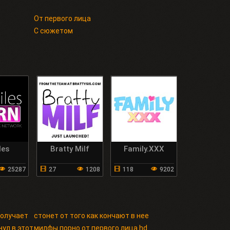
От первого лица
С сюжетом
les
Bratty Milf
Family.XXX
25287
27
1208
118
9202
получает
стонет от того как кончают в нее
ул в этот
милфы порно от первого лица hd