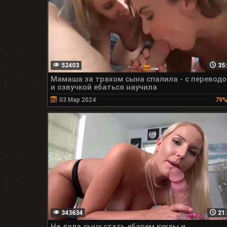
52403
35:
Мамаша за трахом сына спалила - с перевод
и озвучкой ебаться научила
03 Мар 2024
79
343634
21:
Не дала сыну стать ебарем куклы и